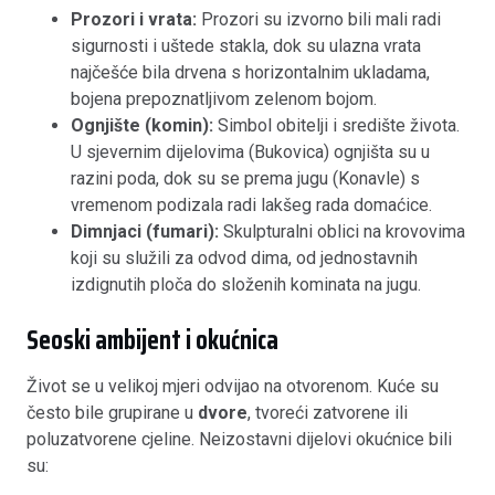
Prozori i vrata:
Prozori su izvorno bili mali radi
sigurnosti i uštede stakla, dok su ulazna vrata
najčešće bila drvena s horizontalnim ukladama,
bojena prepoznatljivom zelenom bojom.
Ognjište (komin):
Simbol obitelji i središte života.
U sjevernim dijelovima (Bukovica) ognjišta su u
razini poda, dok su se prema jugu (Konavle) s
vremenom podizala radi lakšeg rada domaćice.
Dimnjaci (fumari):
Skulpturalni oblici na krovovima
koji su služili za odvod dima, od jednostavnih
izdignutih ploča do složenih kominata na jugu.
Seoski ambijent i okućnica
Život se u velikoj mjeri odvijao na otvorenom. Kuće su
često bile grupirane u
dvore
, tvoreći zatvorene ili
poluzatvorene cjeline
. Neizostavni dijelovi okućnice bili
su: