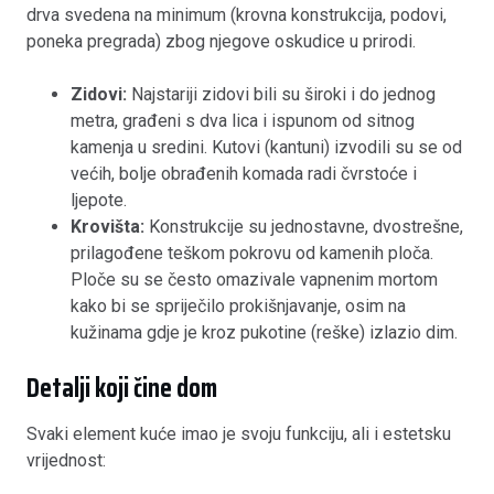
drva svedena na minimum (krovna konstrukcija, podovi,
poneka pregrada) zbog njegove oskudice u prirodi
.
Zidovi:
Najstariji zidovi bili su široki i do jednog
metra, građeni s dva lica i ispunom od sitnog
kamenja u sredini. Kutovi (kantuni) izvodili su se od
većih, bolje obrađenih komada radi čvrstoće i
ljepote.
Krovišta:
Konstrukcije su jednostavne, dvostrešne,
prilagođene teškom pokrovu od kamenih ploča.
Ploče su se često omazivale vapnenim mortom
kako bi se spriječilo prokišnjavanje, osim na
kužinama gdje je kroz pukotine (reške) izlazio dim.
Detalji koji čine dom
Svaki element kuće imao je svoju funkciju, ali i estetsku
vrijednost: