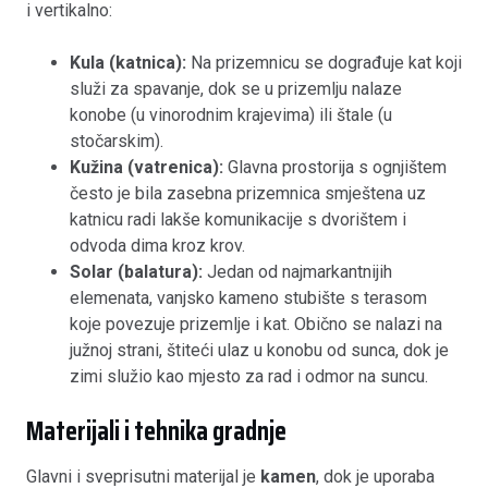
i vertikalno:
Kula (katnica):
Na prizemnicu se dograđuje kat koji
služi za spavanje, dok se u prizemlju nalaze
konobe (u vinorodnim krajevima) ili štale (u
stočarskim).
Kužina (vatrenica):
Glavna prostorija s ognjištem
često je bila zasebna prizemnica smještena uz
katnicu radi lakše komunikacije s dvorištem i
odvoda dima kroz krov.
Solar (balatura):
Jedan od najmarkantnijih
elemenata, vanjsko kameno stubište s terasom
koje povezuje prizemlje i kat. Obično se nalazi na
južnoj strani, štiteći ulaz u konobu od sunca, dok je
zimi služio kao mjesto za rad i odmor na suncu.
Materijali i tehnika gradnje
Glavni i sveprisutni materijal je
kamen
, dok je uporaba