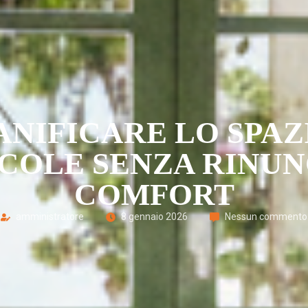
ANIFICARE LO SPAZ
CCOLE SENZA RINUN
COMFORT
amministratore
8 gennaio 2026
Nessun commento