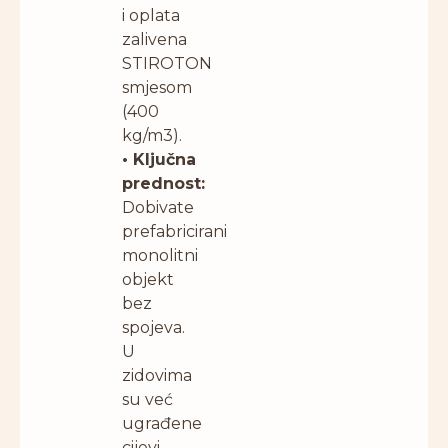
i oplata
zalivena
STIROTON
smjesom
(400
kg/m3).
• Ključna
prednost:
Dobivate
prefabricirani
monolitni
objekt
bez
spojeva.
U
zidovima
su već
ugrađene
cijevi