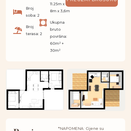
11.25m x
Broj
8m x 3,6m
soba: 2
Ukupna
Broj
bruto
terasa: 2
površina:
60m² +
30m²
*NAPOMENA: Cijene su