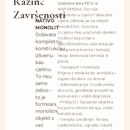
Razine
NATIVO
izražene bez PDV-a.
MONOLIT
NAPOMENA: Što nije
Završenosti
uključeno u cijenu? Iskazane
NATIVO
cijene odnose se na objekt
(modul) fco. tvornica.
MONOLIT
U cijenu nisu uračunati sljedeći
Dobivate
troškovi koji ovise o
kompletnu
specifičnostima vaše lokacije:
konstrukciju
- Priprema terena i temelji:
izlivenu
Iskop, betonaža temelja ili
ploče.
kao
- Transport i montaža:
cjelinu.
Prijevoz modula do zemljišta i
To nisu
najam dizalice za istovar.
samo
- Administracija: Građevinska
zidovi –
dozvola, geodetski projekt te
komunalni i vodni doprinosi.
to je
- Priključci: Spajanje objekta
formirani,
na javnu mrežu (struja, voda,
monolitni
kanalizacija).
objekt s
- Vanjsko uređenje: Terase,
već
nadstrešnice, ograde i okoliš