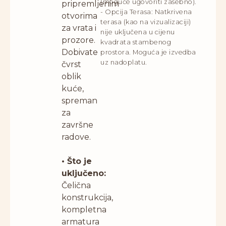
(moguće ugovoriti zasebno).
pripremljenim
- Opcija Terasa: Natkrivena
otvorima
terasa (kao na vizualizaciji)
za vrata i
nije uključena u cijenu
prozore.
kvadrata stambenog
Dobivate
prostora. Moguća je izvedba
uz nadoplatu.
čvrst
oblik
kuće,
spreman
za
završne
radove.
• Što je
uključeno:
Čelična
konstrukcija,
kompletna
armatura