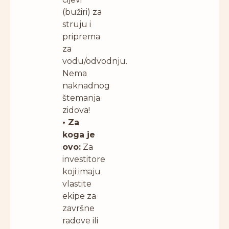
(bužiri) za
struju i
priprema
za
vodu/odvodnju.
Nema
naknadnog
štemanja
zidova!
• Za
koga je
ovo:
Za
investitore
koji imaju
vlastite
ekipe za
završne
radove ili