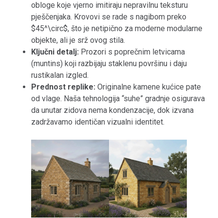
obloge koje vjerno imitiraju nepravilnu teksturu
pješčenjaka. Krovovi se rade s nagibom preko
$45^\circ$, što je netipično za moderne modularne
objekte, ali je srž ovog stila.
Ključni detalj:
Prozori s poprečnim letvicama
(muntins) koji razbijaju staklenu površinu i daju
rustikalan izgled.
Prednost replike:
Originalne kamene kućice pate
od vlage. Naša tehnologija “suhe” gradnje osigurava
da unutar zidova nema kondenzacije, dok izvana
zadržavamo identičan vizualni identitet.