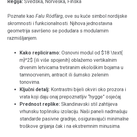
Regija:
Švedska, Norveška, Finska
Poznate kao
Falu Rödfärg
, ove su kuće simbol nordijske
skromnosti i funkcionalnosti. Njihova jednostavna
geometrija savršeno se podudara s modularnim
razmišljanjem.
Kako repliciramo:
Osnovni modul od $18 \text{
m}^2$ (ili više spojenih) oblažemo vertikalnim
drvenim letvicama tretiranim ekološkim bojama u
tamnocrvenim, antracit ili šumsko zelenim
tonovima.
Ključni detalj:
Kontrastni bijeli okviri oko prozora i
vrata koji daju onaj prepoznatljiv “hygge” osjećaj.
Prednost replike:
Skandinavski stil zahtijeva
vrhunsku toplinsku izolaciju. Naši paneli nadmašuju
standarde pasivne gradnje, osiguravajući minimalne
troškove grijanja čak i na ekstremnim minusima.