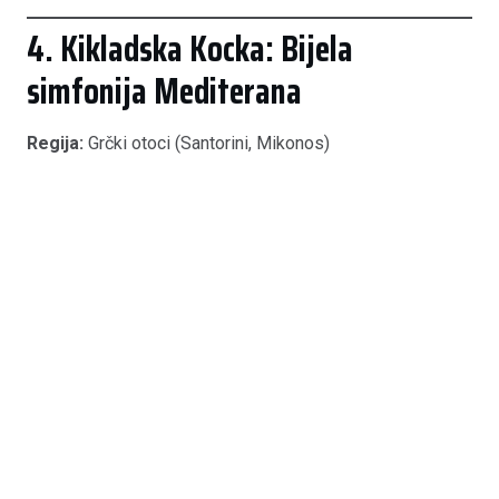
4. Kikladska Kocka: Bijela
simfonija Mediterana
Regija:
Grčki otoci (Santorini, Mikonos)
Ovo je “najmodularniji” od svih tradicionalnih stilova.
Kikladska arhitektura temelji se na kubusima s oblim
rubovima koji se slažu ovisno o konfiguraciji terena.
Kako repliciramo:
Spajanjem više modula različitih
visina kako bismo dobili razigranu, stepenastu
formu. Fasada je čisto bijela, s “soft” zaobljenim
kutovima koji imitiraju ručno nanesenu žbuku.
Ključni detalj:
Ravni krovovi koji služe kao terase i
intenzivno plava stolarija koja stvara ikonički
kontrast.
Prednost replike:
Ravni krovovi su često kritična