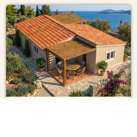
LUMINO
Vaš Dnevni Ritual Sonca In Sence.
Sredozemlje
60 m² + 30 m²