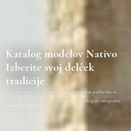
Katalog modelov Nativo
Izberite svoj delček
tradicije
Vsak naš model je zasnovan s spoštovanjem podnebja in
združuje pristen videz z napredno tehnologijo integralne
gradnje STIROTON.