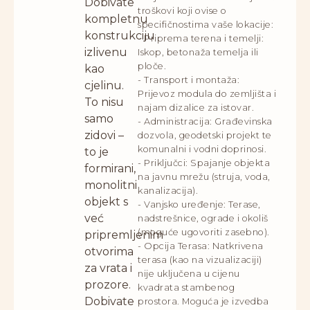
Dobivate
troškovi koji ovise o
kompletnu
specifičnostima vaše lokacije:
konstrukciju
- Priprema terena i temelji:
izlivenu
Iskop, betonaža temelja ili
ploče.
kao
- Transport i montaža:
cjelinu.
Prijevoz modula do zemljišta i
To nisu
najam dizalice za istovar.
samo
- Administracija: Građevinska
zidovi –
dozvola, geodetski projekt te
komunalni i vodni doprinosi.
to je
- Priključci: Spajanje objekta
formirani,
na javnu mrežu (struja, voda,
monolitni
kanalizacija).
objekt s
- Vanjsko uređenje: Terase,
već
nadstrešnice, ograde i okoliš
(moguće ugovoriti zasebno).
pripremljenim
- Opcija Terasa: Natkrivena
otvorima
terasa (kao na vizualizaciji)
za vrata i
nije uključena u cijenu
prozore.
kvadrata stambenog
Dobivate
prostora. Moguća je izvedba