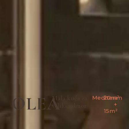
OLEA
Mala kuća za
Mediteran
20m²
+
veliki odmor
15m²