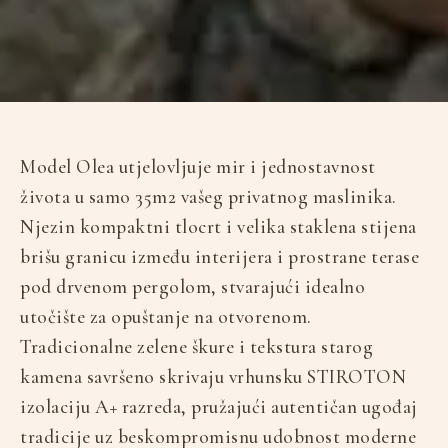
Model Olea utjelovljuje mir i jednostavnost
života u samo 35m2 vašeg privatnog maslinika.
Njezin kompaktni tlocrt i velika staklena stijena
brišu granicu između interijera i prostrane terase
pod drvenom pergolom, stvarajući idealno
utočište za opuštanje na otvorenom.
Tradicionalne zelene škure i tekstura starog
kamena savršeno skrivaju vrhunsku STIROTON
izolaciju A+ razreda, pružajući autentičan ugođaj
tradicije uz beskompromisnu udobnost moderne