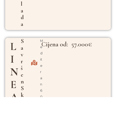
L
A
D
A
S
M
L
Cijena od: 57.000€
A
e
V
d
I
it
R
e
Š
N
r
E
a
N
E
n
S
6
A
K
0
L
m
V
A
²
D
+