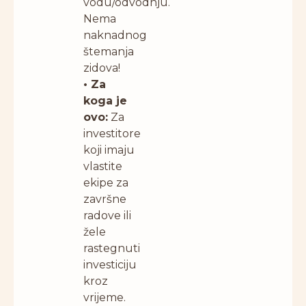
vodu/odvodnju.
Nema
naknadnog
štemanja
zidova!
• Za
koga je
ovo:
Za
investitore
koji imaju
vlastite
ekipe za
završne
radove ili
žele
rastegnuti
investiciju
kroz
vrijeme.