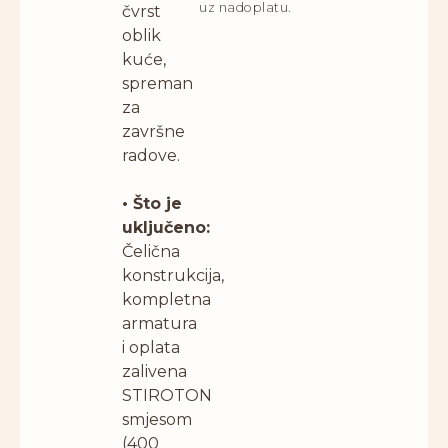
uz nadoplatu.
čvrst
oblik
kuće,
spreman
za
završne
radove.
• Što je
uključeno:
Čelična
konstrukcija,
kompletna
armatura
i oplata
zalivena
STIROTON
smjesom
(400