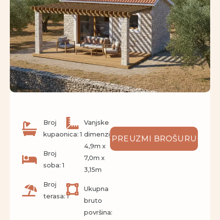
Broj
Vanjske
kupaonica: 1
dimenzije:
PREUZMI BROŠURU
4,9m x
Broj
7,0m x
soba: 1
3,15m
Broj
Ukupna
terasa: 1
bruto
površina: