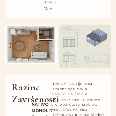
20m² +
15m²
Razine
*NAPOMENA: Cijene su
NATIVO
izražene bez PDV-a.
MONOLIT
NAPOMENA: Što nije
Završenosti
uključeno u cijenu? Iskazane
NATIVO
cijene odnose se na objekt
(modul) fco. tvornica.
MONOLIT
U cijenu nisu uračunati sljedeći