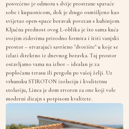
posvećeno je odmoru s dvije prostrane spavaće
sobe i kupaonicom, dok je drugo osmišljeno kao
svijetao open-space boravak povezan s kuhinjom.
Ključna prednost ovog L-oblika je što sama kuća
svojim zidovima prirodno formira i štiti vanjski
prostor – stvarajući savršeno "dvorište" u koje se
izlazi direktno iz dnevnog boravka. Taj prostor
ostavljamo vama na izbor – idealan je za
popločanu terasu ili pergolu po vašoj želji. Uz
vrhunsku STIROTON izolaciju i kvalitetnu
stolariju, Linea je dom stvoren za one koji vole
moderni dizajn s potpisom kvalitete.