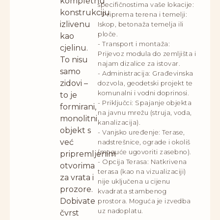
kompletnu
specifičnostima vaše lokacije:
konstrukciju
- Priprema terena i temelji:
izlivenu
Iskop, betonaža temelja ili
ploče.
kao
- Transport i montaža:
cjelinu.
Prijevoz modula do zemljišta i
To nisu
najam dizalice za istovar.
samo
- Administracija: Građevinska
zidovi –
dozvola, geodetski projekt te
komunalni i vodni doprinosi.
to je
- Priključci: Spajanje objekta
formirani,
na javnu mrežu (struja, voda,
monolitni
kanalizacija).
objekt s
- Vanjsko uređenje: Terase,
već
nadstrešnice, ograde i okoliš
(moguće ugovoriti zasebno).
pripremljenim
- Opcija Terasa: Natkrivena
otvorima
terasa (kao na vizualizaciji)
za vrata i
nije uključena u cijenu
prozore.
kvadrata stambenog
Dobivate
prostora. Moguća je izvedba
uz nadoplatu.
čvrst