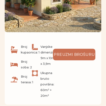
Broj
Vanjske
kupaonica: 1
dimenzije:
PREUZMI BROŠURU
9m x 10m
Broj
x 3,9m
soba: 2
Ukupna
Broj
bruto
terasa: 1
površina:
60m² +
20m²