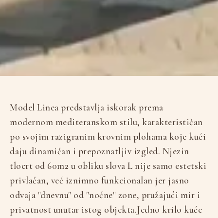
Model Linea predstavlja iskorak prema
modernom mediteranskom stilu, karakterističan
po svojim razigranim krovnim plohama koje kući
daju dinamičan i prepoznatljiv izgled. Njezin
tlocrt od 60m2 u obliku slova L nije samo estetski
privlačan, već iznimno funkcionalan jer jasno
odvaja "dnevnu" od "noćne" zone, pružajući mir i
privatnost unutar istog objekta. ​Jedno krilo kuće