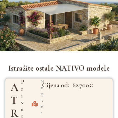
Istražite ostale NATIVO modele
P
M
A
Cijena od: 62.700€
R
e
I
d
T
it
V
e
A
R
r
T