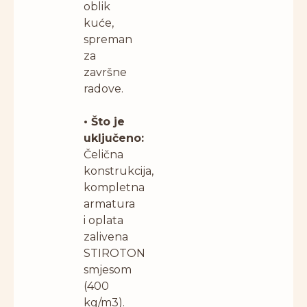
oblik
kuće,
spreman
za
završne
radove.
• Što je
uključeno:
Čelična
konstrukcija,
kompletna
armatura
i oplata
zalivena
STIROTON
smjesom
(400
kg/m3).