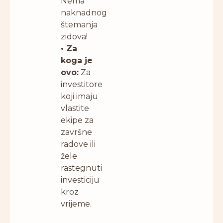
Nema
naknadnog
štemanja
zidova!
• Za
koga je
ovo:
Za
investitore
koji imaju
vlastite
ekipe za
završne
radove ili
žele
rastegnuti
investiciju
kroz
vrijeme.