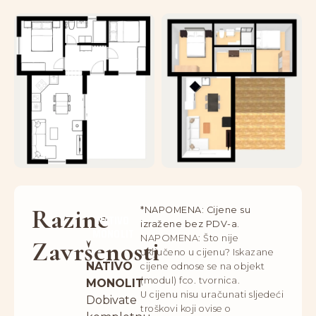
Razine
*NAPOMENA: Cijene su
NATIVO
izražene bez PDV-a.
MONOLIT
NAPOMENA: Što nije
Završenosti
uključeno u cijenu? Iskazane
NATIVO
cijene odnose se na objekt
(modul) fco. tvornica.
MONOLIT
U cijenu nisu uračunati sljedeći
Dobivate
troškovi koji ovise o