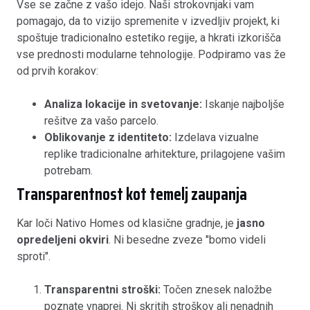
Vse se začne z vašo idejo. Naši strokovnjaki vam
pomagajo, da to vizijo spremenite v izvedljiv projekt, ki
spoštuje tradicionalno estetiko regije, a hkrati izkorišča
vse prednosti modularne tehnologije. Podpiramo vas že
od prvih korakov:
Analiza lokacije in svetovanje:
Iskanje najboljše
rešitve za vašo parcelo.
Oblikovanje z identiteto:
Izdelava vizualne
replike tradicionalne arhitekture, prilagojene vašim
potrebam.
Transparentnost kot temelj zaupanja
Kar loči Nativo Homes od klasične gradnje, je
jasno
opredeljeni okviri
. Ni besedne zveze "bomo videli
sproti".
Transparentni stroški:
Točen znesek naložbe
poznate vnaprej. Ni skritih stroškov ali nenadnih