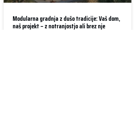
Modularna gradnja z dušo tradicije: Vaš dom,
naš projekt – z notranjostjo ali brez nje
V svetu hitre gradnje in inovacij Nativo Homes prinaša
povezavo
PREBERI VEČ »
NEKATEGORIZIRANO