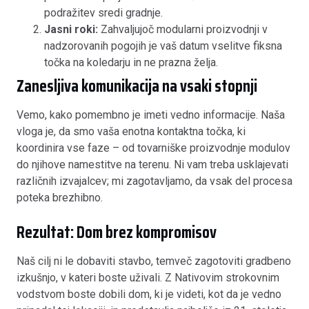
podražitev sredi gradnje.
Jasni roki:
Zahvaljujoč modularni proizvodnji v
nadzorovanih pogojih je vaš datum vselitve fiksna
točka na koledarju in ne prazna želja.
Zanesljiva komunikacija na vsaki stopnji
Vemo, kako pomembno je imeti vedno informacije. Naša
vloga je, da smo vaša enotna kontaktna točka, ki
koordinira vse faze – od tovarniške proizvodnje modulov
do njihove namestitve na terenu. Ni vam treba usklajevati
različnih izvajalcev; mi zagotavljamo, da vsak del procesa
poteka brezhibno.
Rezultat: Dom brez kompromisov
Naš cilj ni le dobaviti stavbo, temveč zagotoviti gradbeno
izkušnjo, v kateri boste uživali. Z Nativovim strokovnim
vodstvom boste dobili dom, ki je videti, kot da je vedno