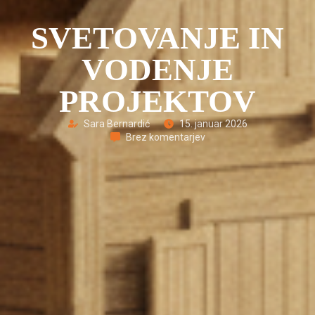
SVETOVANJE IN
VODENJE
PROJEKTOV
Sara Bernardić
15. januar 2026
Brez komentarjev