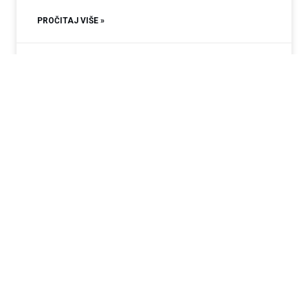
PROČITAJ VIŠE »
13.01.2026
Nema komentara
Povratak korijenima u modernom ruhu:
Zašto gradimo replike tradicionalnih kuća?