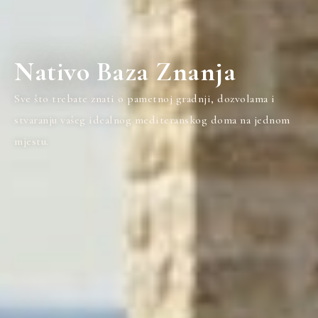
Nativo Baza Znanja
Sve što trebate znati o pametnoj gradnji, dozvolama i
stvaranju vašeg idealnog mediteranskog doma na jednom
mjestu.